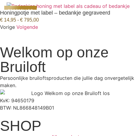
BESTSELLER
Honingpotje met label – bedankje gegraveerd
BEKIJK PRODUCT
€
14,95
-
€
795,00
Vorige
Volgende
Welkom op onze
Bruiloft
Persoonlijke bruiloftsproducten die jullie dag onvergetelijk
maken.
KvK: 94650179
BTW: NL866848149B01
SHOP