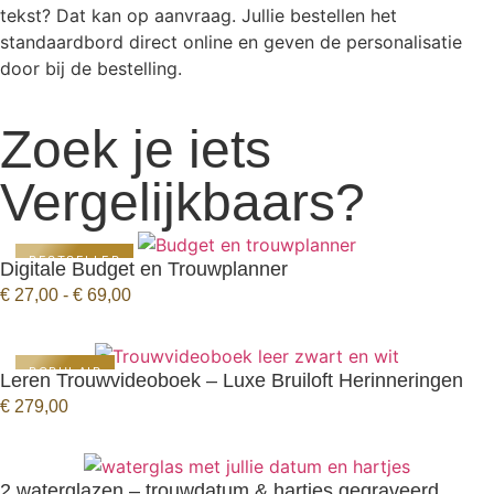
tekst? Dat kan op aanvraag. Jullie bestellen het
standaardbord direct online en geven de personalisatie
door bij de bestelling.
Zoek je iets
Vergelijkbaars?
BESTSELLER
Digitale Budget en Trouwplanner
BEKIJK PRODUCT
€
27,00
-
€
69,00
POPULAIR
Leren Trouwvideoboek – Luxe Bruiloft Herinneringen
BEKIJK PRODUCT
€
279,00
2 waterglazen – trouwdatum & hartjes gegraveerd