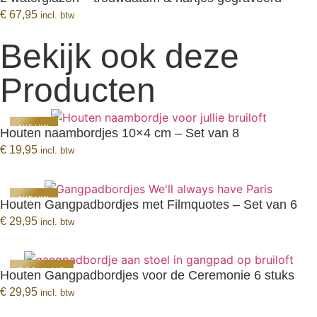
BEKIJK PRODUCT
€
67,95
incl. btw
Bekijk ook deze
Producten
NIEUW
Houten naambordjes 10×4 cm – Set van 8
BEKIJK PRODUCT
€
19,95
incl. btw
NIEUW
Houten Gangpadbordjes met Filmquotes – Set van 6
BEKIJK PRODUCT
€
29,95
incl. btw
POPULAIR
Houten Gangpadbordjes voor de Ceremonie 6 stuks
BEKIJK PRODUCT
€
29,95
incl. btw