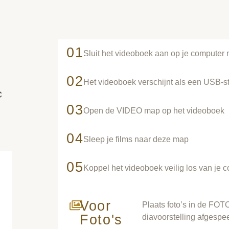
01
Sluit het videoboek aan op je compute
02
Het videoboek verschijnt als een USB-st
C
03
Open de VIDEO map op het videoboek
04
Sleep je films naar deze map
05
Koppel het videoboek veilig los van je 
Voor
Plaats foto’s in de FO
Foto's
diavoorstelling afgespee