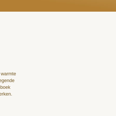
e warmte
wegende
eoboek
erken.