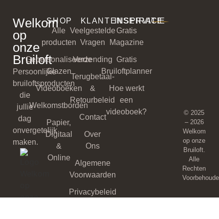
Welkom
SHOP
KLANTENSERVICE
INSPIRATIE
Alle
Veelgestelde
Gratis
op
producten
Vragen
Magazine
onze
Bruiloft
Gepersonaliseerde
Verzending
Gratis
Glazen
Bruiloftplanner
Persoonlijke
Terugbetaal-
bruiloftsproducten
Videoboeken
&
Hoe werkt
die
Retourbeleid
een
Welkomstborden
jullie
videoboek?
© 2025
Contact
dag
Papier,
– 2026
onvergetelijk
Welkom
Digitaal
Over
op onze
maken.
&
Ons
Bruiloft.
Online
Alle
Algemene
Rechten
Voorwaarden
Voorbehoude
Privacybeleid
Cookiebeleid