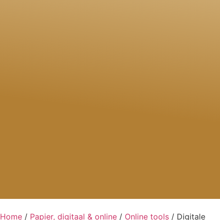
Home
/
Papier, digitaal & online
/
Online tools
/ Digitale