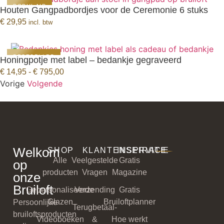
POPULAIR
Houten Gangpadbordjes voor de Ceremonie 6 stuks
BEKIJK PRODUCT
€
29,95
incl. btw
BESTSELLER
Honingpotje met label – bedankje gegraveerd
BEKIJK PRODUCT
€
14,95
-
€
795,00
Vorige
Volgende
Welkom
SHOP
KLANTENSERVICE
INSPIRATIE
Alle
Veelgestelde
Gratis
op
producten
Vragen
Magazine
onze
Bruiloft
Gepersonaliseerde
Verzending
Gratis
Glazen
Bruiloftplanner
Persoonlijke
Terugbetaal-
bruiloftsproducten
Videoboeken
&
Hoe werkt