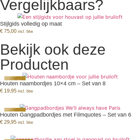
Vergelijkbaars?
Stijlgids volledig op maat
BEKIJK PRODUCT
€
75,00
incl. btw
Bekijk ook deze
Producten
NIEUW
Houten naambordjes 10×4 cm – Set van 8
BEKIJK PRODUCT
€
19,95
incl. btw
NIEUW
Houten Gangpadbordjes met Filmquotes – Set van 6
BEKIJK PRODUCT
€
29,95
incl. btw