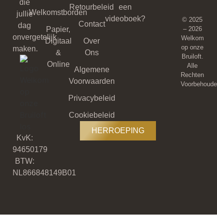
die
Retourbeleid
een
Welkomstborden
jullie
videoboek?
© 2025
Contact
dag
Papier,
– 2026
onvergetelijk
Welkom
Digitaal
Over
op onze
maken.
&
Ons
Bruiloft.
Online
Alle
Algemene
Rechten
Voorwaarden
Voorbehoude
Privacybeleid
Cookiebeleid
HERROEPING
KvK:
94650179
BTW:
NL866848149B01