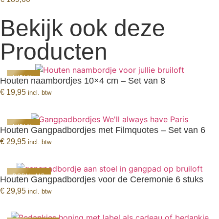
Bekijk ook deze
Producten
NIEUW
Houten naambordjes 10×4 cm – Set van 8
BEKIJK PRODUCT
€
19,95
incl. btw
NIEUW
Houten Gangpadbordjes met Filmquotes – Set van 6
BEKIJK PRODUCT
€
29,95
incl. btw
POPULAIR
Houten Gangpadbordjes voor de Ceremonie 6 stuks
BEKIJK PRODUCT
€
29,95
incl. btw