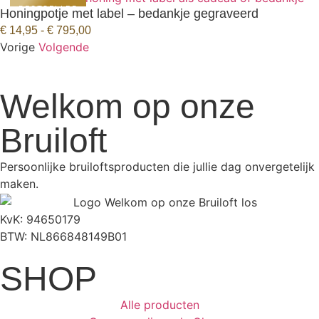
BESTSELLER
Honingpotje met label – bedankje gegraveerd
BEKIJK PRODUCT
€
14,95
-
€
795,00
Vorige
Volgende
Welkom op onze
Bruiloft
Persoonlijke bruiloftsproducten die jullie dag onvergetelijk
maken.
KvK: 94650179
BTW: NL866848149B01
SHOP
Alle producten