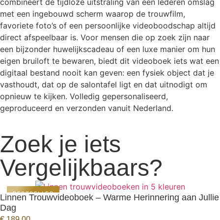
combineert de tijdloze uitstraling van een lederen omslag
met een ingebouwd scherm waarop de trouwfilm,
favoriete foto’s of een persoonlijke videoboodschap altijd
direct afspeelbaar is. Voor mensen die op zoek zijn naar
een bijzonder huwelijkscadeau of een luxe manier om hun
eigen bruiloft te bewaren, biedt dit videoboek iets wat een
digitaal bestand nooit kan geven: een fysiek object dat je
vasthoudt, dat op de salontafel ligt en dat uitnodigt om
opnieuw te kijken. Volledig gepersonaliseerd,
geproduceerd en verzonden vanuit Nederland.
Zoek je iets
Vergelijkbaars?
BESTSELLER
Linnen Trouwvideoboek – Warme Herinnering aan Jullie
Dag
BEKIJK PRODUCT
€
189,00