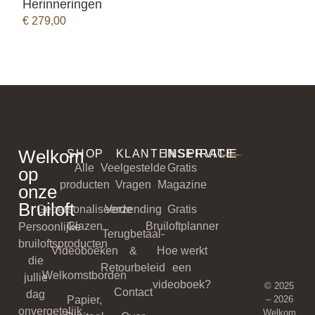
Herinneringen
BEKIJK PRODUCT
€
279,00
Welkom
SHOP
KLANTENSERVICE
INSPIRATIE
Alle
Veelgestelde
Gratis
op
producten
Vragen
Magazine
onze
Bruiloft
Gepersonaliseerde
Verzending
Gratis
Glazen
Bruiloftplanner
Persoonlijke
Terugbetaal-
bruiloftsproducten
Videoboeken
&
Hoe werkt
die
Retourbeleid
een
Welkomstborden
jullie
videoboek?
© 2025
Contact
dag
Papier,
– 2026
onvergetelijk
Welkom