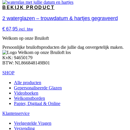
BEKIJK PRODUCT
2 waterglazen – trouwdatum & hartjes gegraveerd
€
67,95
incl. btw
Welkom op onze Bruiloft
Persoonlijke bruiloftsproducten die jullie dag onvergetelijk maken.
KvK: 94650179
BTW: NL866848149B01
SHOP
Alle producten
Gepersonaliseerde Glazen
Videoboeken
Welkomstborden
Papier, Digitaal & Online
Klantenservice
Veelgestelde Vragen
Verzending