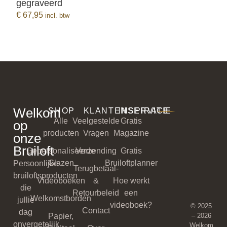
gegraveerd
BEKIJK PRODUCT
€
67,95
incl. btw
Welkom
SHOP
KLANTENSERVICE
INSPIRATIE
Alle
Veelgestelde
Gratis
op
producten
Vragen
Magazine
onze
Bruiloft
Gepersonaliseerde
Verzending
Gratis
Glazen
Bruiloftplanner
Persoonlijke
Terugbetaal-
bruiloftsproducten
Videoboeken
&
Hoe werkt
die
Retourbeleid
een
Welkomstborden
jullie
videoboek?
© 2025
Contact
dag
Papier,
– 2026
onvergetelijk
Welkom